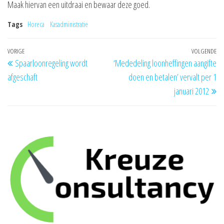
Maak hiervan een uitdraai en bewaar deze goed.
Tags
Horeca
Kasadministratie
Bericht
Vorig
VORIGE
VOLGENDE
Vo
Spaarloonregeling wordt
‘Mededeling loonheffingen aangifte
navigatie
bericht
be
afgeschaft
doen en betalen’ vervalt per 1
januari 2012