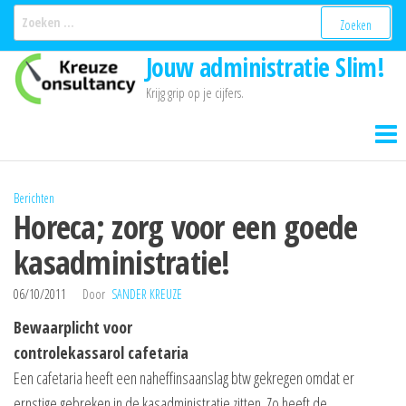
Ga
Zoeken
naar:
naar
Jouw administratie Slim!
de
inhoud
Krijg grip op je cijfers.
Berichten
Horeca; zorg voor een goede
kasadministratie!
06/10/2011
Door
SANDER KREUZE
Bewaarplicht voor
controlekassarol cafetaria
Een cafetaria heeft een naheffinsaanslag btw gekregen omdat er
ernstige gebreken in de kasadministratie zitten. Zo heeft de