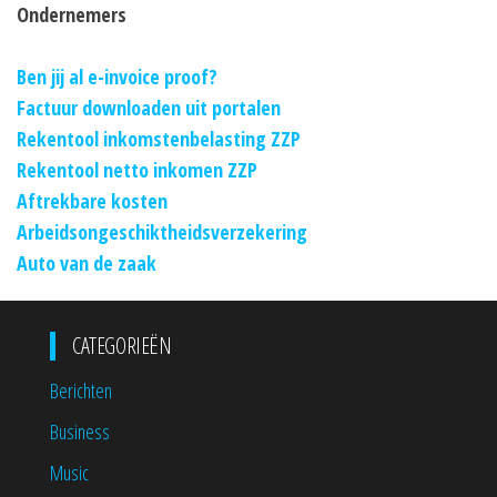
Ondernemers
Ben jij al e-invoice proof?
Factuur downloaden uit portalen
Rekentool inkomstenbelasting ZZP
Rekentool netto inkomen ZZP
Aftrekbare kosten
Arbeidsongeschiktheidsverzekering
Auto van de zaak
CATEGORIEËN
Berichten
Business
Music