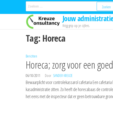
Ga
Zoeken
naar:
naar
Jouw administratie
de
inhoud
Krijg grip op je cijfers.
Tag:
Horeca
Berichten
Horeca; zorg voor een goed
06/10/2011
Door
SANDER KREUZE
Bewaarplicht voor controlekassarol cafetaria Een cafetari
kasadministratie zitten. Zo heeft de horecabaas de control
het eens met de inspecteur dat er geen betrouwbare gron