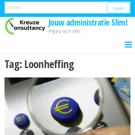
Ga
Zoeken
naar:
naar
Jouw administratie Slim!
de
inhoud
Krijg grip op je cijfers.
Tag:
Loonheffing