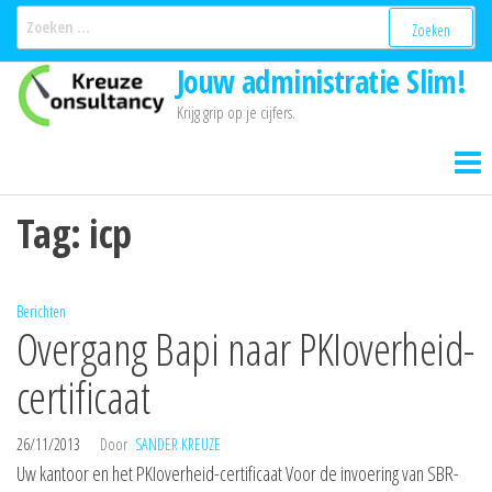
Ga
Zoeken
naar:
naar
Jouw administratie Slim!
de
inhoud
Krijg grip op je cijfers.
Tag:
icp
Berichten
Overgang Bapi naar PKIoverheid-
certificaat
26/11/2013
Door
SANDER KREUZE
Uw kantoor en het PKIoverheid-certificaat Voor de invoering van SBR-