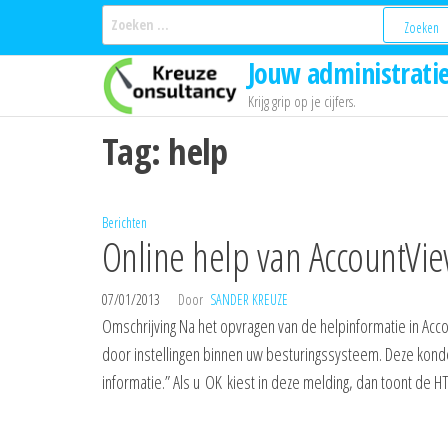
Ga
Zoeken
naar:
naar
Jouw administratie
de
inhoud
Krijg grip op je cijfers.
Tag:
help
Berichten
Online help van AccountVie
07/01/2013
Door
SANDER KREUZE
Omschrijving Na het opvragen van de helpinformatie in Acco
door instellingen binnen uw besturingssysteem. Deze kond
informatie.” Als u OK kiest in deze melding, dan toont de