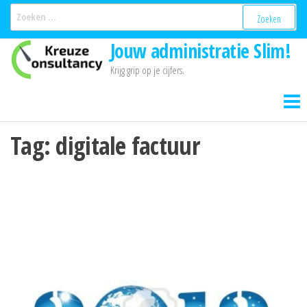
Ga
Zoeken
naar:
naar
Jouw administratie Slim!
de
inhoud
Krijg grip op je cijfers.
Tag:
digitale factuur