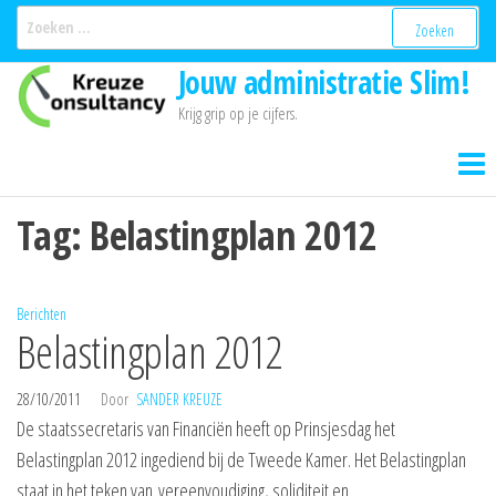
Ga
Zoeken
naar:
naar
Jouw administratie Slim!
de
inhoud
Krijg grip op je cijfers.
Tag:
Belastingplan 2012
Berichten
Belastingplan 2012
28/10/2011
Door
SANDER KREUZE
De staatssecretaris van Financiën heeft op Prinsjesdag het
Belastingplan 2012 ingediend bij de Tweede Kamer. Het Belastingplan
staat in het teken van vereenvoudiging, soliditeit en