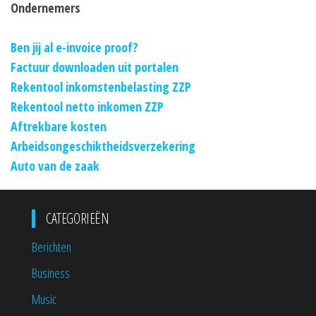
Ondernemers
Ben jij al e-invoice proof?
Factuur downloaden uit portalen
Rekentool inkomstenbelasting ZZP
Rekentool netto inkomen ZZP
Aftrekbare kosten
Arbeidsongeschiktheidsverzekering
Auto van de zaak
CATEGORIEËN
Berichten
Business
Music