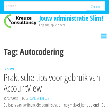
Ga
Zoeken
naar:
naar
Jouw administratie Slim!
de
inhoud
Krijg grip op je cijfers.
Tag:
Autocodering
Berichten
Praktische tips voor gebruik van
AccountView
25/07/2013
Door
SANDER KREUZE
De basis van uw financiële administratie – nog makkelijker bediend De