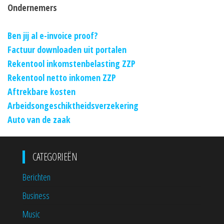
Ondernemers
Ben jij al e-invoice proof?
Factuur downloaden uit portalen
Rekentool inkomstenbelasting ZZP
Rekentool netto inkomen ZZP
Aftrekbare kosten
Arbeidsongeschiktheidsverzekering
Auto van de zaak
CATEGORIEËN
Berichten
Business
Music