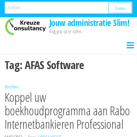
Ga
Zoeken
naar:
naar
Jouw administratie Slim!
de
inhoud
Krijg grip op je cijfers.
Tag:
AFAS Software
Berichten
Koppel uw
boekhoudprogramma aan Rabo
Internetbankieren Professional