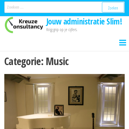
Ga
Zoeken
naar:
naar
Jouw administratie Slim!
de
inhoud
Krijg grip op je cijfers.
Categorie:
Music