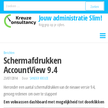
Ga
Zoeken
naar:
naar
Jouw administratie Slim!
de
inhoud
Krijg grip op je cijfers.
Berichten
Schermafdrukken
AccountView 9.4
23/07/2014
Door
SANDER KREUZE
Hieronder een aantal schermafdrukken van de nieuwe versie 9.4,
genoeg redenen om over te stappen!
Een volwassen dashboard met mogelijkheid tot doorklikken