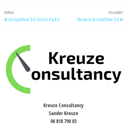
Bericht
Vorig
VORIGE
VOLGENDE
Vo
AccountView 9.4 Service Pack A
Nieuw in AccountView 9.4
navigatie
bericht
be
Kreuze Consultancy
Sander Kreuze
06 818 790 03