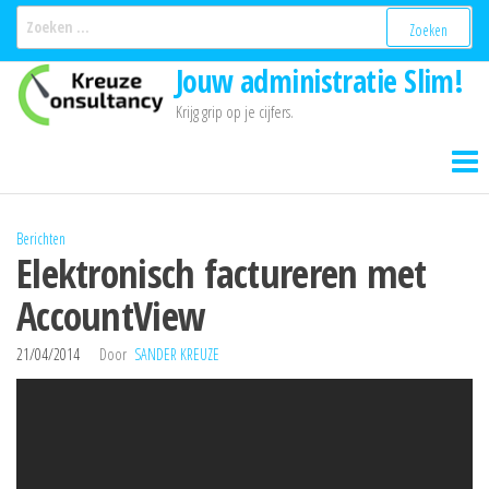
Ga
Zoeken
naar:
naar
Jouw administratie Slim!
de
inhoud
Krijg grip op je cijfers.
Berichten
Elektronisch factureren met
AccountView
21/04/2014
Door
SANDER KREUZE