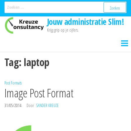
Ga
Zoeken
naar:
naar
Jouw administratie Slim!
de
inhoud
Krijg grip op je cijfers.
Tag:
laptop
Post Formats
Image Post Format
31/05/2014
Door
SANDER KREUZE