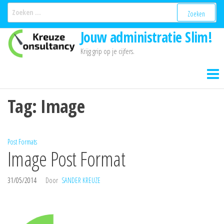
Ga
Zoeken
naar:
naar
Jouw administratie Slim!
de
inhoud
Krijg grip op je cijfers.
Tag:
Image
Post Formats
Image Post Format
31/05/2014
Door
SANDER KREUZE