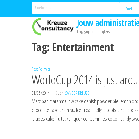
Ga
Zoeken
naar:
naar
Jouw administratie
de
inhoud
Krijg grip op je cijfers.
Tag:
Entertainment
Post Formats
WorldCup 2014 is just arou
31/05/2014
Door
SANDER KREUZE
Marzipan marshmallow cake danish powder pie lemon drop
chocolate cake tiramisu. Ice cream jelly-o tootsie roll cro
jujubes cake fruitcake liquorice. Gummies cotton candy sweet