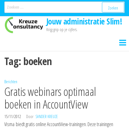
Ga
Zoeken
naar:
naar
Jouw administratie Slim!
de
inhoud
Krijg grip op je cijfers.
Tag:
boeken
Berichten
Gratis webinars optimaal
boeken in AccountView
15/11/2012
Door
SANDER KREUZE
Visma biedt gratis online AccountView-trainingen. Deze trainingen