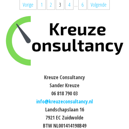
Berichten
Vorige
1
2
3
4
…
6
Volgende
paginering
Kreuze Consultancy
Sander Kreuze
06 818 790 03
info@kreuzeconsultancy.nl
Landschapslaan 16
7921 EC Zuidwolde
BTW NL001414198B49