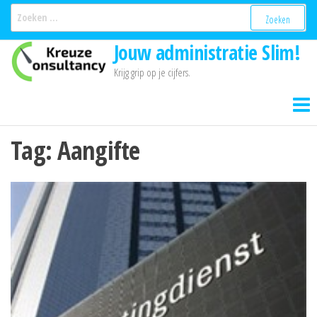
Ga
Zoeken
naar:
naar
Jouw administratie Slim!
de
inhoud
Krijg grip op je cijfers.
Tag:
Aangifte