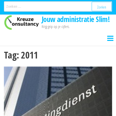
Ga
Zoeken
naar:
naar
Jouw administratie Slim!
de
inhoud
Krijg grip op je cijfers.
Tag:
2011