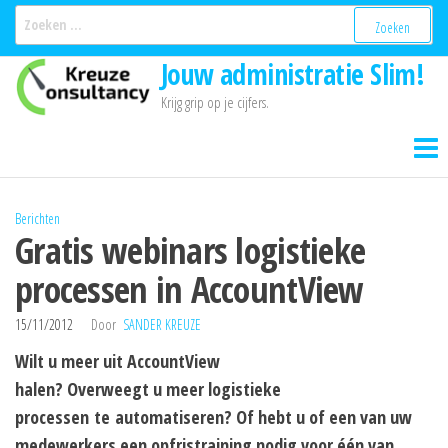
Ga
Zoeken
naar:
naar
Jouw administratie Slim!
de
inhoud
Krijg grip op je cijfers.
Berichten
Gratis webinars logistieke
processen in AccountView
15/11/2012
Door
SANDER KREUZE
Wilt u meer uit AccountView
halen? Overweegt u meer logistieke
processen
te
automatiseren? Of hebt u of een van uw
medewerkers een opfristraining
nodig voor één van