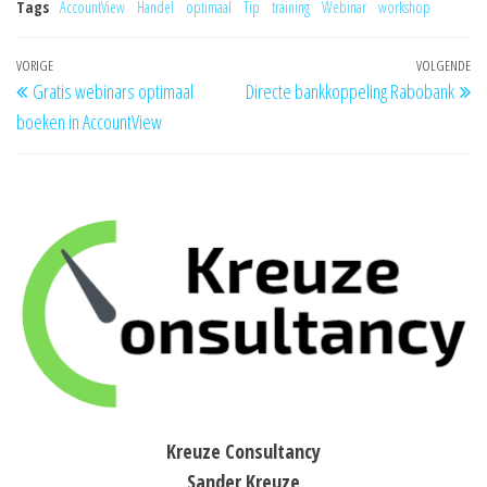
Tags
AccountView
Handel
optimaal
Tip
training
Webinar
workshop
Bericht
Vorig
VORIGE
VOLGENDE
Vo
Gratis webinars optimaal
Directe bankkoppeling Rabobank
navigatie
bericht
be
boeken in AccountView
Kreuze Consultancy
Sander Kreuze