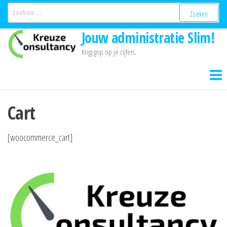
Ga
Zoeken
naar:
naar
Jouw administratie Slim!
de
inhoud
Krijg grip op je cijfers.
Cart
[woocommerce_cart]