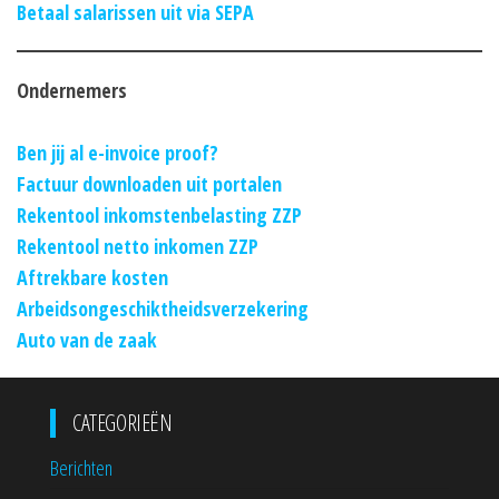
Betaal salarissen uit via SEPA
Ondernemers
Ben jij al e-invoice proof?
Factuur downloaden uit portalen
Rekentool inkomstenbelasting ZZP
Rekentool netto inkomen ZZP
Aftrekbare kosten
Arbeidsongeschiktheidsverzekering
Auto van de zaak
CATEGORIEËN
Berichten